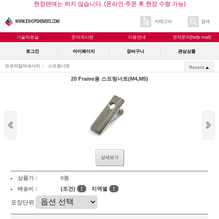
현장판매는 하지 않습니다. (온라인 주문 후 현장 수령 가능)
카테고리
검색
기술자료실
문의게시판
이용안내
견적문의(help mail)
로그인
마이페이지
장바구니
관심상품
프로파일악세사리
스프링너트
Recent
20 Frame용 스프링너트(M4,M5)
상세보기
상품가 :
0원
배송비 :
(조건)
!
지역별
!
포장단위