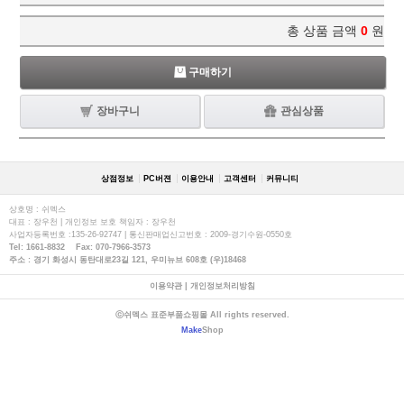
총 상품 금액
0
원
구매하기
장바구니
관심상품
상점정보
PC버젼
이용안내
고객센터
커뮤니티
상호명 : 쉬멕스
대표 : 장우천 | 개인정보 보호 책임자 : 장우천
사업자등록번호 :135-26-92747 | 통신판매업신고번호 : 2009-경기수원-0550호
Tel: 1661-8832 Fax: 070-7966-3573
주소 : 경기 화성시 동탄대로23길 121, 우미뉴브 608호 (우)18468
이용약관
|
개인정보처리방침
ⓒ쉬멕스 표준부품쇼핑몰 All rights reserved.
Make
Shop