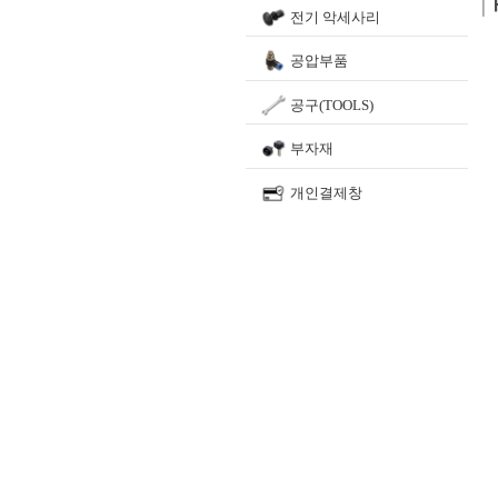
전기 악세사리
공압부품
공구(TOOLS)
부자재
개인결제창