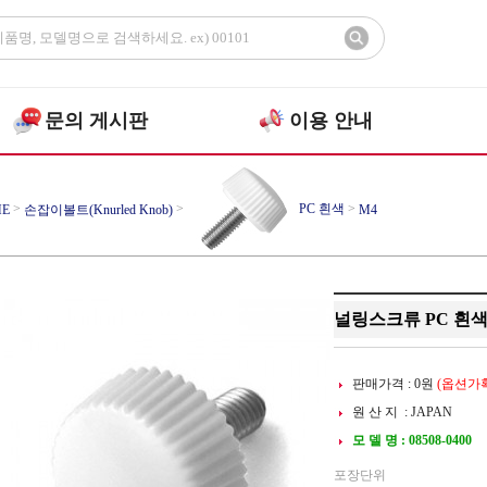
문의 게시판
이용 안내
>
>
PC 흰색
>
E
손잡이볼트(Knurled Knob)
M4
널링스크류 PC 흰색 M
판매가격 :
0
원
(옵션가확
원 산 지 : JAPAN
모 델 명 : 08508-0400
포장단위