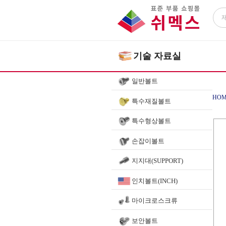
기술 자료실
일반볼트
HOM
특수재질볼트
특수형상볼트
손잡이볼트
지지대(SUPPORT)
인치볼트(INCH)
마이크로스크류
보안볼트