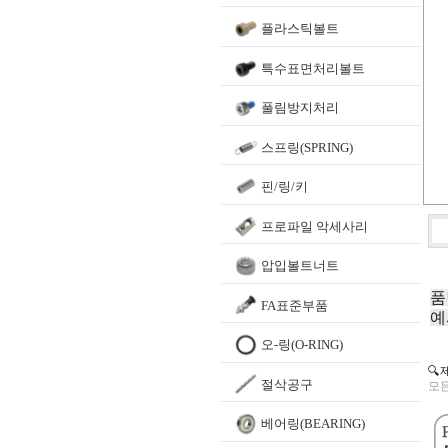
플라스틱볼트
특수표면처리볼트
풀림방지처리
스프링(SPRING)
핀/링/키
프로파일 악세사리
압입볼트너트
품
FA표준부품
예
오-링(O-RING)
🔍
절삭공구
모든
베어링(BEARING)