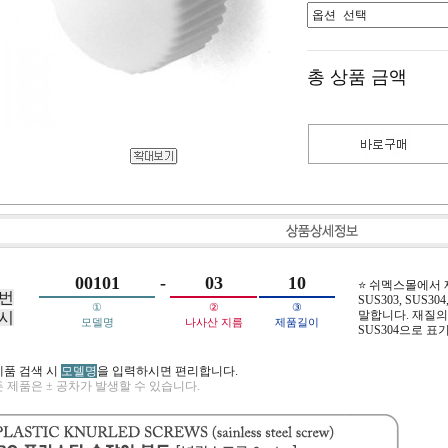
총 상품 금액
00101
-
03
10
⭐ 쉬멕스몰에서
번
SUS303, SUS304,
①
②
③
말합니다. 재질의 
시
모델명
나사산 지름
제품길이
SUS304으로 표
제품 검색 시
모델명
을 입력하시면 편리합니다.
 제품은 ± 공차가 발생할 수 있습니다.