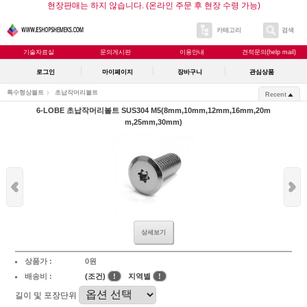
현장판매는 하지 않습니다. (온라인 주문 후 현장 수령 가능)
카테고리
검색
기술자료실
문의게시판
이용안내
견적문의(help mail)
로그인
마이페이지
장바구니
관심상품
특수형상볼트
초납작머리볼트
Recent
6-LOBE 초납작머리볼트 SUS304 M5(8mm,10mm,12mm,16mm,20m
m,25mm,30mm)
상세보기
상품가 :
0원
배송비 :
(조건)
!
지역별
!
길이 및 포장단위