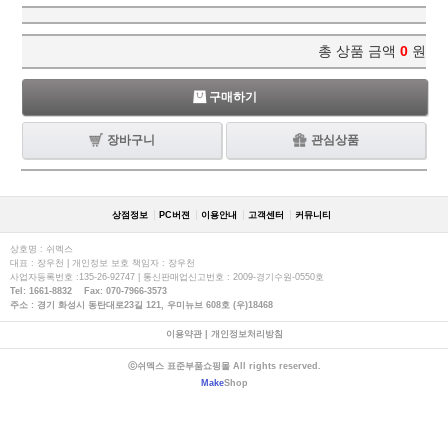
총 상품 금액
0
원
구매하기
장바구니
관심상품
상점정보
PC버젼
이용안내
고객센터
커뮤니티
상호명 : 쉬멕스
대표 : 장우천 | 개인정보 보호 책임자 : 장우천
사업자등록번호 :135-26-92747 | 통신판매업신고번호 : 2009-경기수원-0550호
Tel: 1661-8832 Fax: 070-7966-3573
주소 : 경기 화성시 동탄대로23길 121, 우미뉴브 608호 (우)18468
이용약관
|
개인정보처리방침
ⓒ쉬멕스 표준부품쇼핑몰 All rights reserved.
Make
Shop