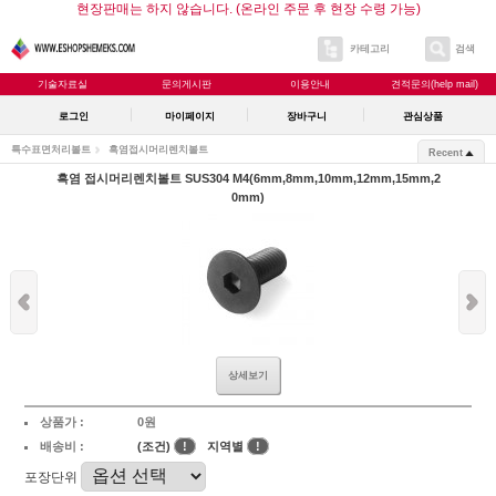
현장판매는 하지 않습니다. (온라인 주문 후 현장 수령 가능)
카테고리
검색
기술자료실
문의게시판
이용안내
견적문의(help mail)
로그인
마이페이지
장바구니
관심상품
특수표면처리볼트
흑염접시머리렌치볼트
Recent
흑염 접시머리렌치볼트 SUS304 M4(6mm,8mm,10mm,12mm,15mm,2
0mm)
상세보기
상품가 :
0원
배송비 :
(조건)
!
지역별
!
포장단위