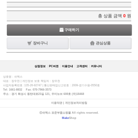
총 상품 금액
0
원
구매하기
장바구니
관심상품
상점정보
PC버젼
이용안내
고객센터
커뮤니티
상호명 : 쉬멕스
대표 : 장우천 | 개인정보 보호 책임자 : 장우천
사업자등록번호 :135-26-92747 | 통신판매업신고번호 : 2009-경기수원-0550호
Tel: 1661-8832 Fax: 070-7966-3573
주소 : 경기 화성시 동탄대로23길 121, 우미뉴브 608호 (우)18468
이용약관
|
개인정보처리방침
ⓒ쉬멕스 표준부품쇼핑몰 All rights reserved.
Make
Shop