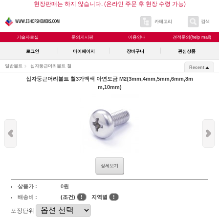
현장판매는 하지 않습니다. (온라인 주문 후 현장 수령 가능)
카테고리
검색
기술자료실
문의게시판
이용안내
견적문의(help mail)
로그인
마이페이지
장바구니
관심상품
일반볼트
십자둥근머리볼트 철
Recent
십자둥근머리볼트 철3가백색 아연도금 M2(3mm,4mm,5mm,6mm,8m
m,10mm)
상세보기
상품가 :
0원
배송비 :
(조건)
!
지역별
!
포장단위