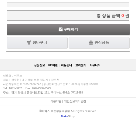
총 상품 금액
0
원
구매하기
장바구니
관심상품
상점정보
PC버젼
이용안내
고객센터
커뮤니티
상호명 : 쉬멕스
대표 : 장우천 | 개인정보 보호 책임자 : 장우천
사업자등록번호 :135-26-92747 | 통신판매업신고번호 : 2009-경기수원-0550호
Tel: 1661-8832 Fax: 070-7966-3573
주소 : 경기 화성시 동탄대로23길 121, 우미뉴브 608호 (우)18468
이용약관
|
개인정보처리방침
ⓒ쉬멕스 표준부품쇼핑몰 All rights reserved.
Make
Shop