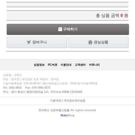
총 상품 금액
0
원
구매하기
장바구니
관심상품
상점정보
PC버젼
이용안내
고객센터
커뮤니티
상호명 : 쉬멕스
대표 : 장우천 | 개인정보 보호 책임자 : 장우천
사업자등록번호 :135-26-92747 | 통신판매업신고번호 : 2009-경기수원-0550호
Tel: 1661-8832 Fax: 070-7966-3573
주소 : 경기 화성시 동탄대로23길 121, 우미뉴브 608호 (우)18468
이용약관
|
개인정보처리방침
ⓒ쉬멕스 표준부품쇼핑몰 All rights reserved.
Make
Shop