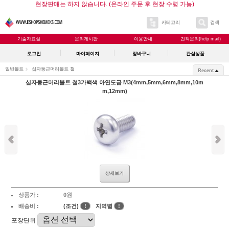
현장판매는 하지 않습니다. (온라인 주문 후 현장 수령 가능)
카테고리
검색
기술자료실
문의게시판
이용안내
견적문의(help mail)
로그인
마이페이지
장바구니
관심상품
일반볼트
십자둥근머리볼트 철
Recent
십자둥근머리볼트 철3가백색 아연도금 M3(4mm,5mm,6mm,8mm,10m
m,12mm)
상세보기
상품가 :
0원
배송비 :
(조건)
!
지역별
!
포장단위