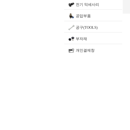
전기 악세사리
공압부품
공구(TOOLS)
부자재
개인결제창