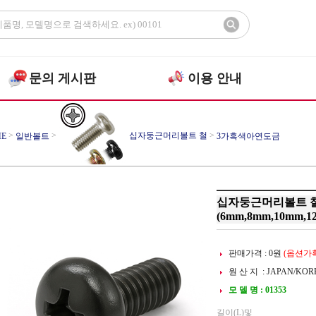
문의 게시판
이용 안내
>
>
십자둥근머리볼트 철
>
E
일반볼트
3가흑색아연도금
십자둥근머리볼트 철
(6mm,8mm,10mm,1
판매가격 :
0
원
(옵션가확
원 산 지 : JAPAN/KOR
모 델 명 : 01353
길이(L)및