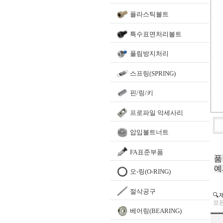
플라스틱볼트
특수표면처리볼트
풀림방지처리
스프링(SPRING)
핀/링/키
프로파일 악세사리
압입볼트너트
FA표준부품
품
예
오-링(O-RING)
절삭공구
🔍
모든
베어링(BEARING)