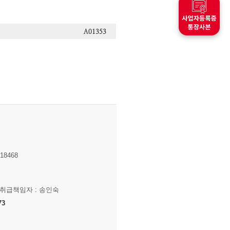
8468
보취급책임자 : 송인숙
73