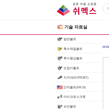
기술 자료실
일반볼트
HOM
특수재질볼트
특수형상볼트
손잡이볼트
지지대(SUPPORT)
인치볼트(INCH)
마이크로스크류
보안볼트