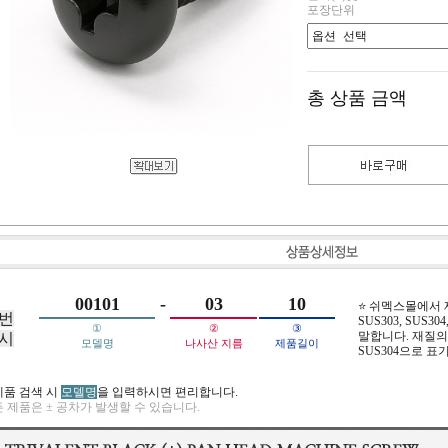
포장단위
총 상품 금액
00101
-
03
10
⭐ 쉬멕스몰에서
번
SUS303, SUS304,
①
②
③
말합니다. 재질의 
시
모델명
나사산 지름
제품길이
SUS304으로 표
제품 검색 시
모델명
을 입력하시면 편리합니다.
 제품은 ± 공차가 발생할 수 있습니다.