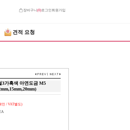
장바구니
(
0
)
로그인
회원가입
견적 요청
3가흑색 아연도금 M5
2mm,15mm,20mm)
인 / VAT별도)
EA