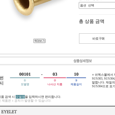
총 상품 금액
00101
-
03
10
⭐ 쉬멕스몰에서
번
SUS303, SUS304,
①
②
③
말합니다. 재질의 
시
모델명
나사산 지름
제품길이
SUS304으로 표
제품 검색 시
모델명
을 입력하시면 편리합니다.
 제품은 ± 공차가 발생할 수 있습니다.