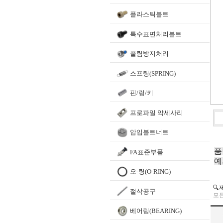
플라스틱볼트
특수표면처리볼트
풀림방지처리
스프링(SPRING)
핀/링/키
프로파일 악세사리
압입볼트너트
품
FA표준부품
예
오-링(O-RING)
🔍
절삭공구
모든
베어링(BEARING)