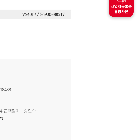
8468
보취급책임자 : 송인숙
73