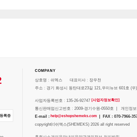
COMPANY
2
상호명 : 쉬멕스 대표이사 : 장우천
주소 : 경기 화성시 동탄대로23길 121,우미뉴브 601호 (우)1
[사업자정보확인]
사업자등록번호 : 135-26-92747
통신판매업신고번호 : 2009-경기수원-0550호 | 개인정
자등록증
help@eshopshemeks.com
E-mail :
| FAX : 070-7966-35
copyright⒞쉬멕스(SHEMEKS) 2026 all right reserved
스
홈
회사소개
이용안내
이용약관
개인정보 처리방침