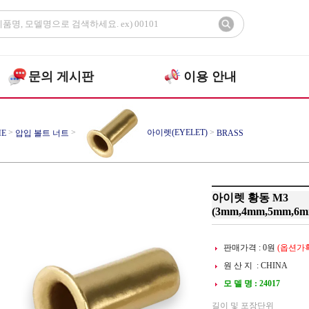
문의 게시판
이용 안내
>
>
아이렛(EYELET)
>
E
압입 볼트 너트
BRASS
아이렛 황동 M3
(3mm,4mm,5mm,6m
판매가격 :
0
원
(옵션가확
원 산 지 : CHINA
모 델 명 : 24017
길이 및 포장단위