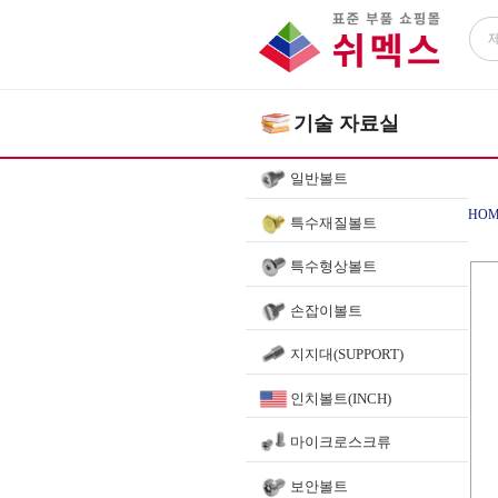
기술 자료실
일반볼트
HOM
특수재질볼트
특수형상볼트
손잡이볼트
지지대(SUPPORT)
인치볼트(INCH)
마이크로스크류
보안볼트