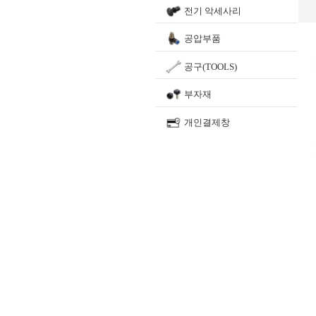
전기 악세사리
공압부품
공구(TOOLS)
부자재
개인결제창