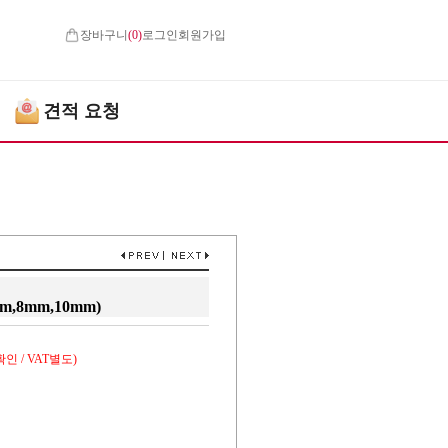
장바구니
(
0
)
로그인
회원가입
견적 요청
m,8mm,10mm)
인 / VAT별도)