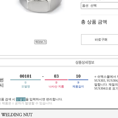
총 상품 금액
00101
-
03
10
⭐ 쉬멕스몰에서
번
SUS303, SUS304,
①
②
③
말합니다. 재질의 
시
모델명
나사산 지름
제품길이
SUS304으로 표
제품 검색 시
모델명
을 입력하시면 편리합니다.
 제품은 ± 공차가 발생할 수 있습니다.