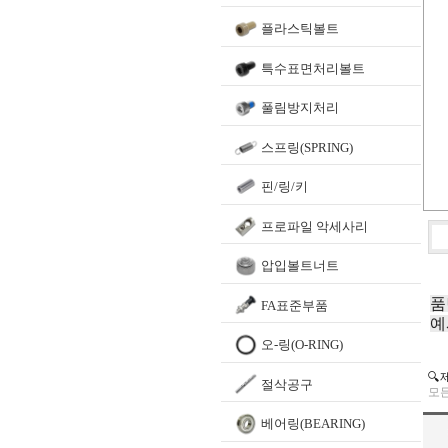
플라스틱볼트
특수표면처리볼트
풀림방지처리
스프링(SPRING)
핀/링/키
프로파일 악세사리
압입볼트너트
품
FA표준부품
예
오-링(O-RING)
🔍
절삭공구
모든
베어링(BEARING)