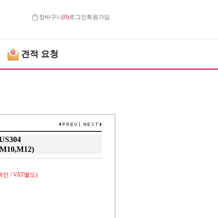
장바구니
(
0
)
로그인
회원가입
견적 요청
US304
M10,M12)
인 / VAT별도)