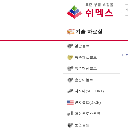
기술 자료실
일반볼트
HOM
특수재질볼트
특수형상볼트
손잡이볼트
지지대(SUPPORT)
인치볼트(INCH)
마이크로스크류
보안볼트