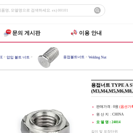
문의 게시판
이용 안내
>
>
용접볼트너트
>
E
압입 볼트 너트
Welding Nut
용접너트 TYPE A S
(M3,M4,M5,M6,M8,
판매가격 :
0
원
(옵션가확
원 산 지 : CHINA
모 델 명 : 24014
길이 및 포장단위