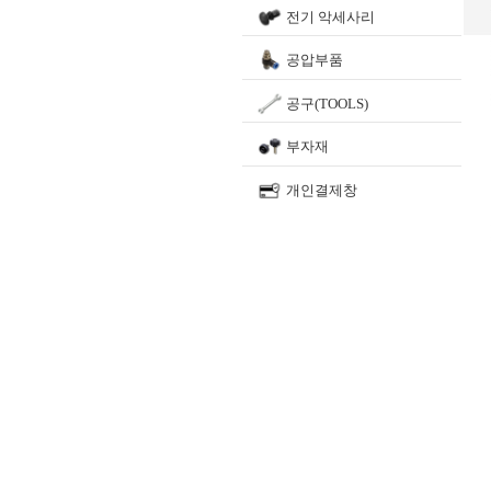
전기 악세사리
공압부품
공구(TOOLS)
부자재
개인결제창