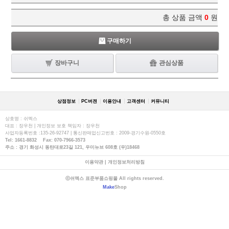
총 상품 금액
0
원
구매하기
장바구니
관심상품
상점정보
PC버젼
이용안내
고객센터
커뮤니티
상호명 : 쉬멕스
대표 : 장우천 | 개인정보 보호 책임자 : 장우천
사업자등록번호 :135-26-92747 | 통신판매업신고번호 : 2009-경기수원-0550호
Tel: 1661-8832 Fax: 070-7966-3573
주소 : 경기 화성시 동탄대로23길 121, 우미뉴브 608호 (우)18468
이용약관
|
개인정보처리방침
ⓒ쉬멕스 표준부품쇼핑몰 All rights reserved.
Make
Shop