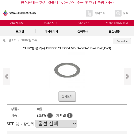
현장판매는 하지 않습니다. (온라인 주문 후 현장 수령 가능)
카테고리
검색
기술자료실
문의게시판
이용안내
견적문의(help mail)
로그인
마이페이지
장바구니
관심상품
핀 / 링 / 키
SHIM형 와셔
Recent
SHIM형 평와셔 DIN988 SUS304 M3(D=5,D=6,D=7,D=8,D=9)
상세보기
상품가 :
0원
배송비 :
(조건)
!
지역별
!
SIZE 및 포장단위