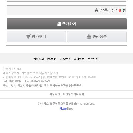
총 상품 금액
0
원
구매하기
장바구니
관심상품
상점정보
PC버젼
이용안내
고객센터
커뮤니티
상호명 : 쉬멕스
대표 : 장우천 | 개인정보 보호 책임자 : 장우천
사업자등록번호 :135-26-92747 | 통신판매업신고번호 : 2009-경기수원-0550호
Tel: 1661-8832 Fax: 070-7966-3573
주소 : 경기 화성시 동탄대로23길 121, 우미뉴브 608호 (우)18468
이용약관
|
개인정보처리방침
ⓒ쉬멕스 표준부품쇼핑몰 All rights reserved.
Make
Shop