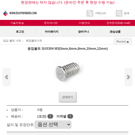
현장판매는 하지 않습니다. (온라인 주문 후 현장 수령 가능)
카테고리
검색
기술자료실
문의게시판
이용안내
견적문의(help mail)
로그인
마이페이지
장바구니
관심상품
압입 볼트 너트
용접볼트너트
Recent
용접볼트 SUS304 M3(5mm,6mm,8mm,10mm,12mm)
상세보기
상품가 :
0원
배송비 :
(조건)
!
지역별
!
길이 및 포장단위