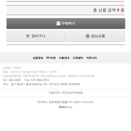
총 상품 금액
0
원
구매하기
장바구니
관심상품
상점정보
PC버젼
이용안내
고객센터
커뮤니티
상호명 : 쉬멕스
대표 : 장우천 | 개인정보 보호 책임자 : 장우천
사업자등록번호 :135-26-92747 | 통신판매업신고번호 : 2009-경기수원-0550호
Tel: 1661-8832 Fax: 070-7966-3573
주소 : 경기 화성시 동탄대로23길 121, 우미뉴브 608호 (우)18468
이용약관
|
개인정보처리방침
ⓒ쉬멕스 표준부품쇼핑몰 All rights reserved.
Make
Shop