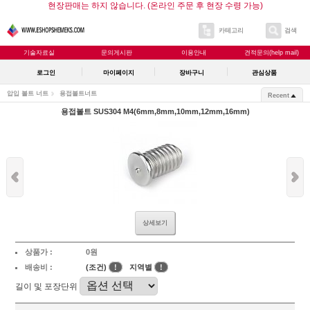
현장판매는 하지 않습니다. (온라인 주문 후 현장 수령 가능)
카테고리
검색
기술자료실
문의게시판
이용안내
견적문의(help mail)
로그인
마이페이지
장바구니
관심상품
압입 볼트 너트
용접볼트너트
Recent
용접볼트 SUS304 M4(6mm,8mm,10mm,12mm,16mm)
상세보기
상품가 :
0원
배송비 :
(조건)
!
지역별
!
길이 및 포장단위