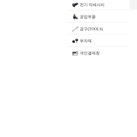
전기 악세사리
공압부품
공구(TOOLS)
부자재
개인결제창