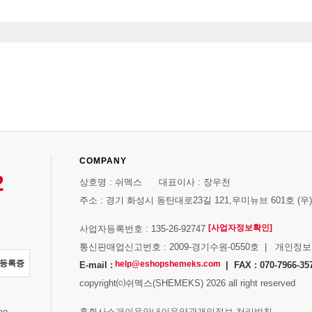
COMPANY
2
상호명 : 쉬멕스 대표이사 : 장우천
주소 : 경기 화성시 동탄대로23길 121,우미뉴브 601호 (우)1
[사업자정보확인]
사업자등록번호 : 135-26-92747
통신판매업신고번호 : 2009-경기수원-0550호 | 개인정
자등록증
help@eshopshemeks.com
E-mail :
| FAX : 070-7966-35
copyright⒞쉬멕스(SHEMEKS) 2026 all right reserved
스
홈
회사소개
이용안내
이용약관
개인정보 처리방침