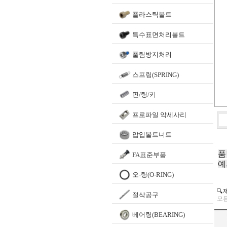
플라스틱볼트
특수표면처리볼트
풀림방지처리
스프링(SPRING)
핀/링/키
프로파일 악세사리
압입볼트너트
품
FA표준부품
예
오-링(O-RING)
🔍
절삭공구
모든
베어링(BEARING)