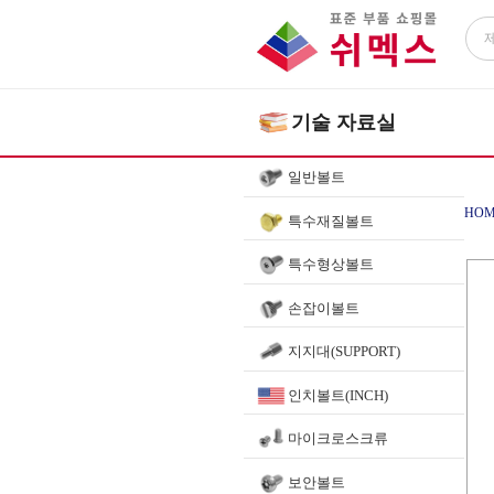
기술 자료실
일반볼트
HOM
특수재질볼트
특수형상볼트
손잡이볼트
지지대(SUPPORT)
인치볼트(INCH)
마이크로스크류
보안볼트