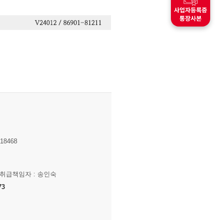
8468
보취급책임자 : 송인숙
73