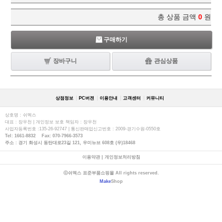
총 상품 금액
0
원
구매하기
장바구니
관심상품
상점정보
PC버젼
이용안내
고객센터
커뮤니티
상호명 : 쉬멕스
대표 : 장우천 | 개인정보 보호 책임자 : 장우천
사업자등록번호 :135-26-92747 | 통신판매업신고번호 : 2009-경기수원-0550호
Tel: 1661-8832 Fax: 070-7966-3573
주소 : 경기 화성시 동탄대로23길 121, 우미뉴브 608호 (우)18468
이용약관
|
개인정보처리방침
ⓒ쉬멕스 표준부품쇼핑몰 All rights reserved.
Make
Shop