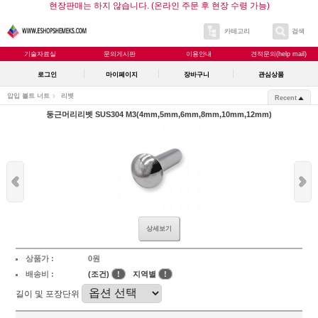
현장판매는 하지 않습니다. (온라인 주문 후 현장 수령 가능)
카테고리
검색
기술자료실
문의게시판
이용안내
견적문의(help mail)
로그인
마이페이지
장바구니
관심상품
압입 볼트 너트
리벳
Recent
둥근머리리벳 SUS304 M3(4mm,5mm,6mm,8mm,10mm,12mm)
상세보기
상품가 :
0원
배송비 :
(조건)
!
지역별
!
길이 및 포장단위