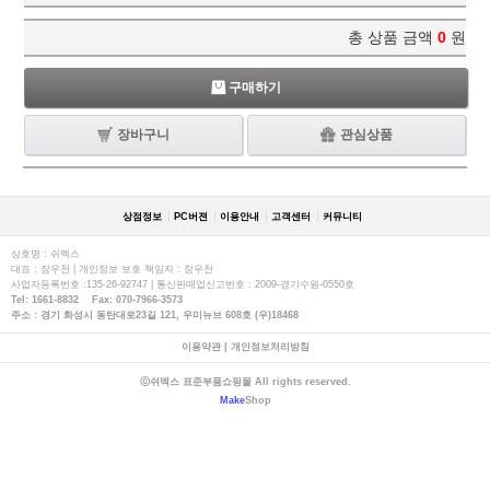
총 상품 금액
0
원
구매하기
장바구니
관심상품
상점정보
PC버젼
이용안내
고객센터
커뮤니티
상호명 : 쉬멕스
대표 : 장우천 | 개인정보 보호 책임자 : 장우천
사업자등록번호 :135-26-92747 | 통신판매업신고번호 : 2009-경기수원-0550호
Tel: 1661-8832 Fax: 070-7966-3573
주소 : 경기 화성시 동탄대로23길 121, 우미뉴브 608호 (우)18468
이용약관
|
개인정보처리방침
ⓒ쉬멕스 표준부품쇼핑몰 All rights reserved.
Make
Shop