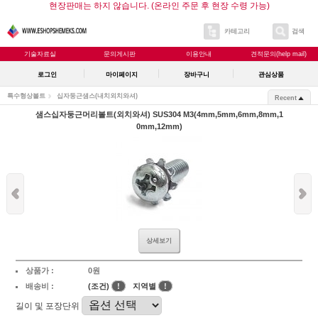
현장판매는 하지 않습니다. (온라인 주문 후 현장 수령 가능)
카테고리
검색
기술자료실
문의게시판
이용안내
견적문의(help mail)
로그인
마이페이지
장바구니
관심상품
특수형상볼트
십자둥근샘스(내치외치와셔)
Recent
샘스십자둥근머리볼트(외치와셔) SUS304 M3(4mm,5mm,6mm,8mm,1
0mm,12mm)
상세보기
상품가 :
0원
배송비 :
(조건)
!
지역별
!
길이 및 포장단위