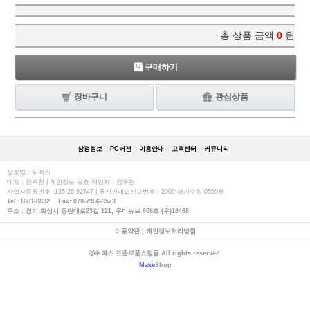
총 상품 금액
0
원
구매하기
장바구니
관심상품
상점정보
PC버젼
이용안내
고객센터
커뮤니티
상호명 : 쉬멕스
대표 : 장우천 | 개인정보 보호 책임자 : 장우천
사업자등록번호 :135-26-92747 | 통신판매업신고번호 : 2009-경기수원-0550호
Tel: 1661-8832 Fax: 070-7966-3573
주소 : 경기 화성시 동탄대로23길 121, 우미뉴브 608호 (우)18468
이용약관
|
개인정보처리방침
ⓒ쉬멕스 표준부품쇼핑몰 All rights reserved.
Make
Shop