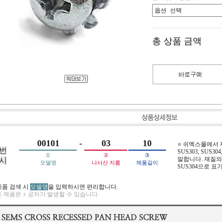
총 상품 금액
00101
-
03
10
⭐ 쉬멕스몰에서
번
SUS303, SUS304,
①
②
③
말합니다. 재질의 
시
모델명
나사산 지름
제품길이
SUS304으로 표
제품 검색 시
모델명
을 입력하시면 편리합니다.
 제품은 ± 공차가 발생할 수 있습니다.