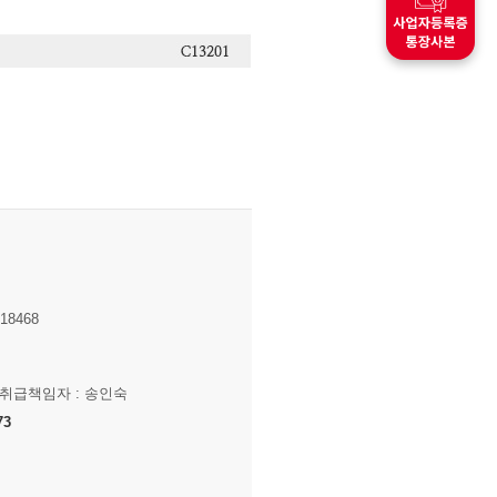
8468
보취급책임자 : 송인숙
73