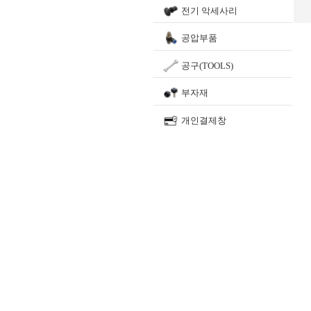
전기 악세사리
공압부품
공구(TOOLS)
부자재
개인결제창