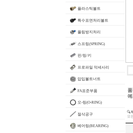
플라스틱볼트
특수표면처리볼트
풀림방지처리
스프링(SPRING)
핀/링/키
프로파일 악세사리
압입볼트너트
품
FA표준부품
예
오-링(O-RING)
🔍
절삭공구
모든
베어링(BEARING)