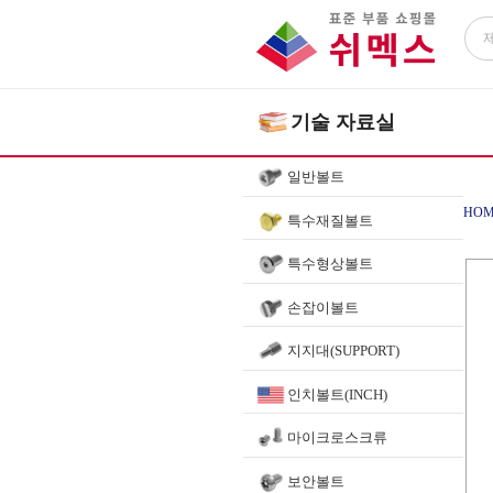
기술 자료실
일반볼트
HOM
특수재질볼트
특수형상볼트
손잡이볼트
지지대(SUPPORT)
인치볼트(INCH)
마이크로스크류
보안볼트