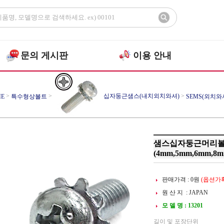
문의 게시판
이용 안내
>
>
십자둥근샘스(내치외치와셔)
>
E
특수형상볼트
SEMS(외치와셔
샘스십자둥근머리볼트(
(4mm,5mm,6mm,8m
판매가격 :
0
원
(옵션가확
원 산 지 : JAPAN
모 델 명 : 13201
길이 및 포장단위