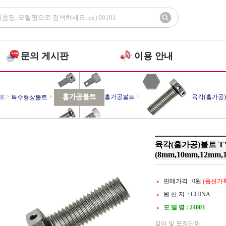
문의 게시판
이용 안내
>
>
홀가공볼트
>
육각(홀가공)볼
E
특수형상볼트
육각(홀가공)볼트 TYP
(8mm,10mm,12mm,
판매가격 :
0
원
(옵션가확
원 산 지 : CHINA
모 델 명 : 24003
길이 및 포장단위