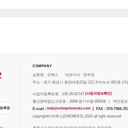
COMPANY
2
상호명 : 쉬멕스 대표이사 : 장우천
주소 : 경기 화성시 동탄대로23길 121,우미뉴브 601호 (우)1
[사업자정보확인]
사업자등록번호 : 135-26-92747
통신판매업신고번호 : 2009-경기수원-0550호 | 개인정
자등록증
help@eshopshemeks.com
E-mail :
| FAX : 070-7966-35
copyright⒞쉬멕스(SHEMEKS) 2026 all right reserved
스
홈
회사소개
이용안내
이용약관
개인정보 처리방침