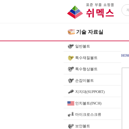
기술 자료실
일반볼트
HOM
특수재질볼트
특수형상볼트
손잡이볼트
지지대(SUPPORT)
인치볼트(INCH)
마이크로스크류
보안볼트