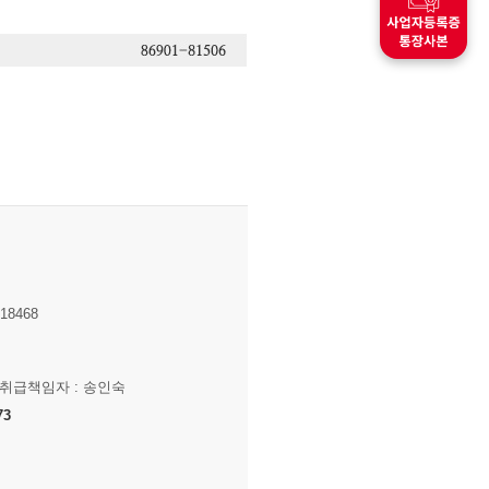
8468
보취급책임자 : 송인숙
73