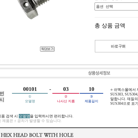
총 상품 금액
00101
-
03
10
⭐ 쉬멕스몰에서
번
SUS303, SUS304,
①
②
③
말합니다. 재질의 
시
모델명
나사산 지름
제품길이
SUS304으로 표
제품 검색 시
모델명
을 입력하시면 편리합니다.
 제품은 ± 공차가 발생할 수 있습니다.