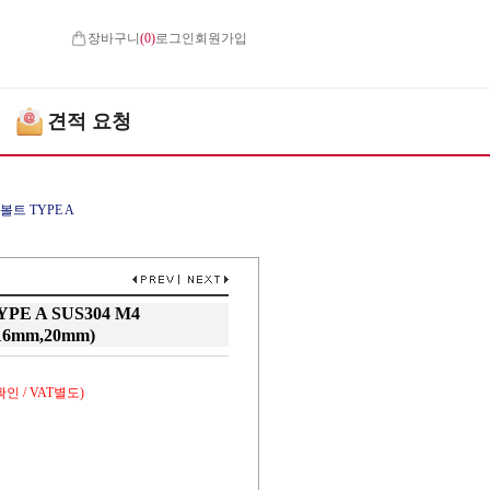
장바구니
(
0
)
로그인
회원가입
견적 요청
트 TYPE A
E A SUS304 M4
16mm,20mm)
인 / VAT별도)