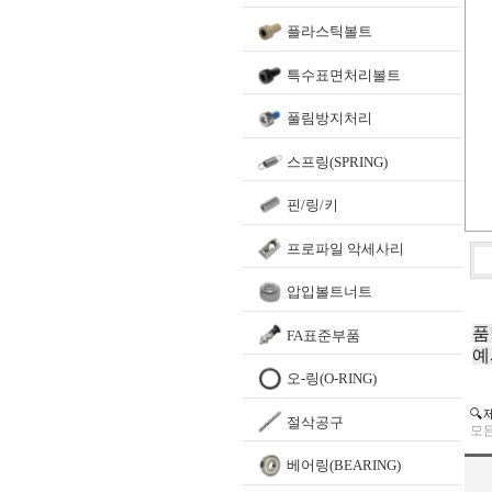
플라스틱볼트
특수표면처리볼트
풀림방지처리
스프링(SPRING)
핀/링/키
프로파일 악세사리
압입볼트너트
품
FA표준부품
예
오-링(O-RING)
🔍
절삭공구
모든
베어링(BEARING)