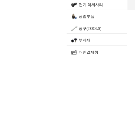
전기 악세사리
공압부품
공구(TOOLS)
부자재
개인결제창