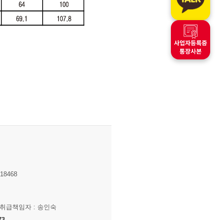
8468
보취급책임자 : 송인숙
73