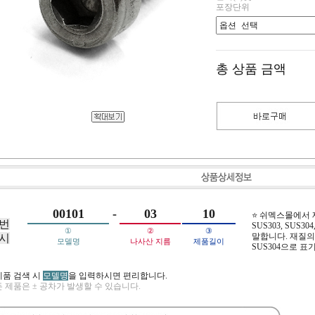
포장단위
총 상품 금액
00101
-
03
10
⭐ 쉬멕스몰에서
번
SUS303, SUS304,
①
②
③
말합니다. 재질의 
시
모델명
나사산 지름
제품길이
SUS304으로 표
제품 검색 시
모델명
을 입력하시면 편리합니다.
 제품은 ± 공차가 발생할 수 있습니다.