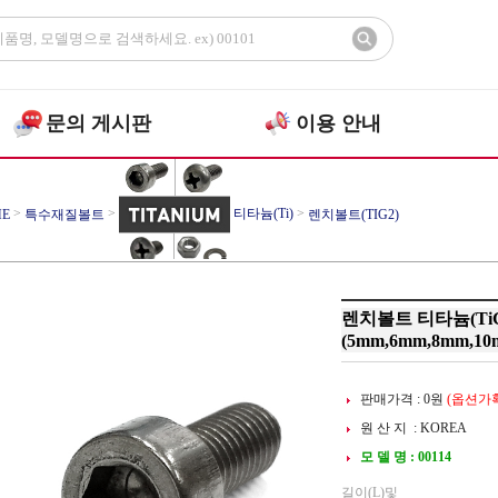
문의 게시판
이용 안내
>
>
티타늄(Ti)
>
E
특수재질볼트
렌치볼트(TIG2)
렌치볼트 티타늄(TiG
(5mm,6mm,8mm,10
판매가격 :
0
원
(옵션가확
원 산 지 : KOREA
모 델 명 : 00114
길이(L)및