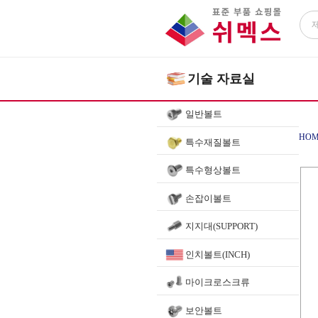
기술 자료실
일반볼트
HOM
특수재질볼트
특수형상볼트
손잡이볼트
지지대(SUPPORT)
인치볼트(INCH)
마이크로스크류
보안볼트