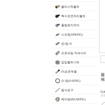
플라스틱볼트
특수표면처리볼트
풀림방지처리
스프링(SPRING)
핀/링/키
프로파일 악세사리
압입볼트너트
FA표준부품
품
예
오-링(O-RING)
절삭공구
🔍
모든
베어링(BEARING)