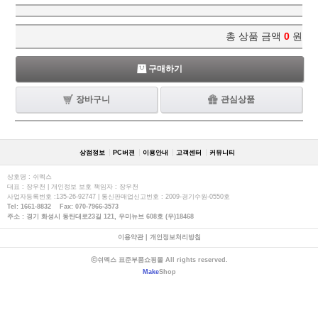
총 상품 금액
0
원
구매하기
장바구니
관심상품
상점정보
PC버젼
이용안내
고객센터
커뮤니티
상호명 : 쉬멕스
대표 : 장우천 | 개인정보 보호 책임자 : 장우천
사업자등록번호 :135-26-92747 | 통신판매업신고번호 : 2009-경기수원-0550호
Tel: 1661-8832 Fax: 070-7966-3573
주소 : 경기 화성시 동탄대로23길 121, 우미뉴브 608호 (우)18468
이용약관
|
개인정보처리방침
ⓒ쉬멕스 표준부품쇼핑몰 All rights reserved.
Make
Shop