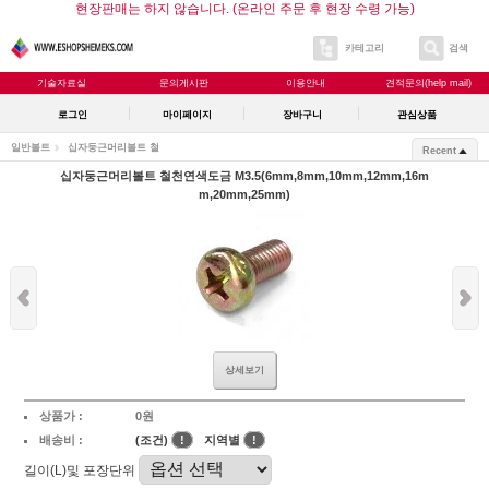
현장판매는 하지 않습니다. (온라인 주문 후 현장 수령 가능)
카테고리
검색
기술자료실
문의게시판
이용안내
견적문의(help mail)
로그인
마이페이지
장바구니
관심상품
일반볼트
십자둥근머리볼트 철
Recent
십자둥근머리볼트 철천연색도금 M3.5(6mm,8mm,10mm,12mm,16m
m,20mm,25mm)
상세보기
상품가 :
0원
배송비 :
(조건)
!
지역별
!
길이(L)및 포장단위