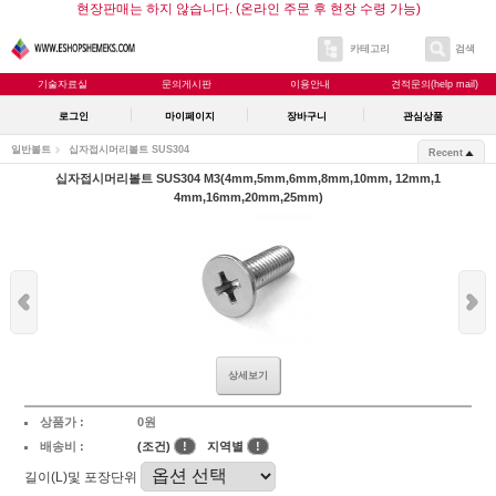
현장판매는 하지 않습니다. (온라인 주문 후 현장 수령 가능)
카테고리
검색
기술자료실
문의게시판
이용안내
견적문의(help mail)
로그인
마이페이지
장바구니
관심상품
일반볼트
십자접시머리볼트 SUS304
Recent
십자접시머리볼트 SUS304 M3(4mm,5mm,6mm,8mm,10mm, 12mm,1
4mm,16mm,20mm,25mm)
상세보기
상품가 :
0원
배송비 :
(조건)
!
지역별
!
길이(L)및 포장단위