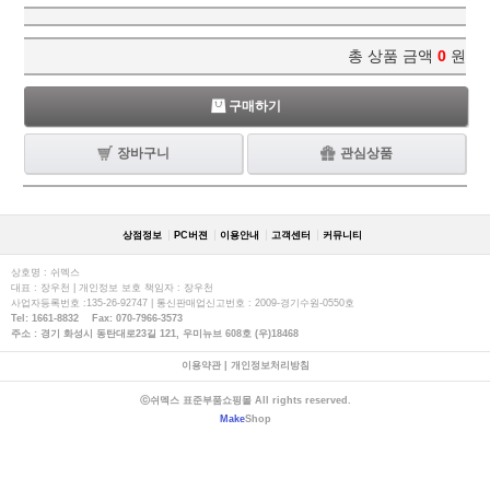
총 상품 금액
0
원
구매하기
장바구니
관심상품
상점정보
PC버젼
이용안내
고객센터
커뮤니티
상호명 : 쉬멕스
대표 : 장우천 | 개인정보 보호 책임자 : 장우천
사업자등록번호 :135-26-92747 | 통신판매업신고번호 : 2009-경기수원-0550호
Tel: 1661-8832 Fax: 070-7966-3573
주소 : 경기 화성시 동탄대로23길 121, 우미뉴브 608호 (우)18468
이용약관
|
개인정보처리방침
ⓒ쉬멕스 표준부품쇼핑몰 All rights reserved.
Make
Shop