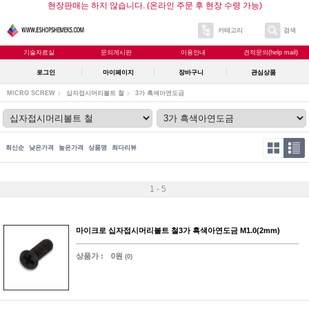
현장판매는 하지 않습니다. (온라인 주문 후 현장 수령 가능)
카테고리
검색
기술자료실
문의게시판
이용안내
견적문의(help mail)
로그인
마이페이지
장바구니
관심상품
MICRO SCREW
십자접시머리볼트 철
3가 흑색아연도금
최신순
낮은가격
높은가격
상품명
최다리뷰
1 - 5
마이크로 십자접시머리볼트 철3가 흑색아연도금 M1.0(2mm)
상품가 :
0원
(0)