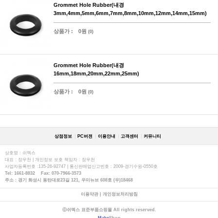
Grommet Hole Rubber(내경
3mm,4mm,5mm,6mm,7mm,8mm,10mm,12mm,14mm,15mm)
상품가 :
0원
(0)
Grommet Hole Rubber(내경
16mm,18mm,20mm,22mm,25mm)
상품가 :
0원
(0)
상점정보
PC버젼
이용안내
고객센터
커뮤니티
상호명 : 쉬멕스
대표 : 장우천 | 개인정보 보호 책임자 : 장우천
사업자등록번호 :135-26-92747 | 통신판매업신고번호 : 2009-경기수원-0550호
Tel: 1661-8832 Fax: 070-7966-3573
주소 : 경기 화성시 동탄대로23길 121, 우미뉴브 608호 (우)18468
이용약관
|
개인정보처리방침
ⓒ쉬멕스 표준부품쇼핑몰 All rights reserved.
Make
Shop