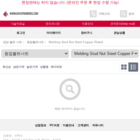
현장판매는 하지 않습니다. (온라인 주문 후 현장 수령 가능)
카테고리
검색
기술자료실
문의게시판
이용안내
견적문의(help mail)
로그인
마이페이지
장바구니
관심상품
압입 볼트 너트
용접볼트너트
Welding Stud Nut Steel Copper Plated
최신순
낮은가격
높은가격
상품명
최다리뷰
해당 데이터가 없습니다.
상점정보
PC버젼
이용안내
고객센터
커뮤니티
상호명 : 쉬멕스