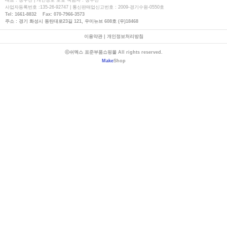
대표 : 장우천 | 개인정보 보호 책임자 : 장우천
사업자등록번호 :135-26-92747 | 통신판매업신고번호 : 2009-경기수원-0550호
Tel: 1661-8832 Fax: 070-7966-3573
주소 : 경기 화성시 동탄대로23길 121, 우미뉴브 608호 (우)18468
이용약관
|
개인정보처리방침
ⓒ쉬멕스 표준부품쇼핑몰 All rights reserved.
Make
Shop