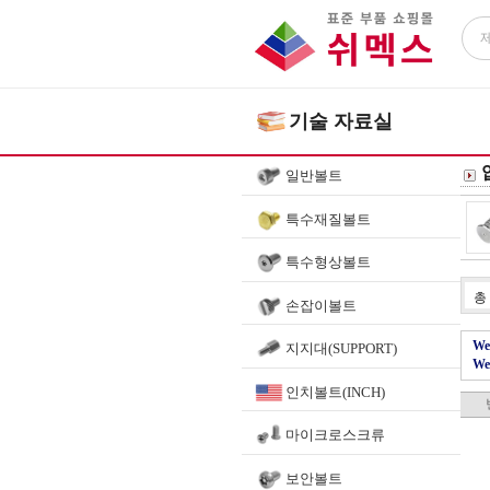
기술 자료실
일반볼트
특수재질볼트
특수형상볼트
총
손잡이볼트
We
지지대(SUPPORT)
We
인치볼트(INCH)
마이크로스크류
보안볼트