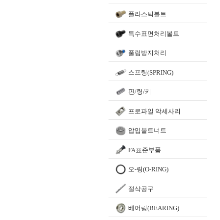
플라스틱볼트
특수표면처리볼트
풀림방지처리
스프링(SPRING)
핀/링/키
프로파일 악세사리
압입볼트너트
FA표준부품
오-링(O-RING)
절삭공구
베어링(BEARING)