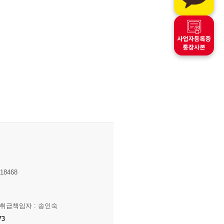
8468
보취급책임자 : 송인숙
73