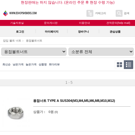
현장판매는 하지 않습니다. (온라인 주문 후 현장 수령 가능)
카테고리
검색
기술자료실
문의게시판
이용안내
견적문의(help mail)
로그인
마이페이지
장바구니
관심상품
압입 볼트 너트
용접볼트너트
최신순
낮은가격
높은가격
상품명
최다리뷰
1 - 5
용접너트 TYPE A SUS304(M3,M4,M5,M6,M8,M10,M12)
상품가 :
0원
(0)