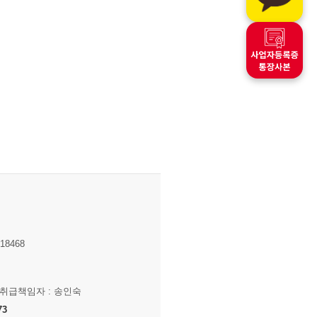
8468
보취급책임자 : 송인숙
73