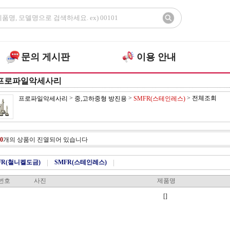
문의 게시판
이용 안내
프로파일악세사리
>
>
>
전체조회
프로파일악세사리
중,고하중형 방진용
SMFR(스테인레스)
0
개의 상품이 진열되어 있습니다
FR(철니켈도금)
|
SMFR(스테인레스)
|
번호
사진
제품명
[]