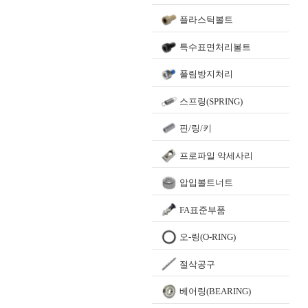
플라스틱볼트
특수표면처리볼트
풀림방지처리
스프링(SPRING)
핀/링/키
프로파일 악세사리
압입볼트너트
FA표준부품
오-링(O-RING)
절삭공구
베어링(BEARING)