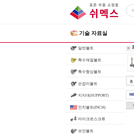
기술 자료실
일반볼트
특수재질볼트
특수형상볼트
총
손잡이볼트
M
지지대(SUPPORT)
인치볼트(INCH)
마이크로스크류
보안볼트